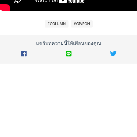
#COLUMN
#GIVEON
แชร์บทความนี้ให้เพื่อนของคุณ
Recommended
แปลเพลง : Steve Lacy - oh yeah? ใช่เหรอ
The Rolling Stones ทริบิวต์ Amy Winehouse ด้วยซิงเกิล
“You Know I'm No Good