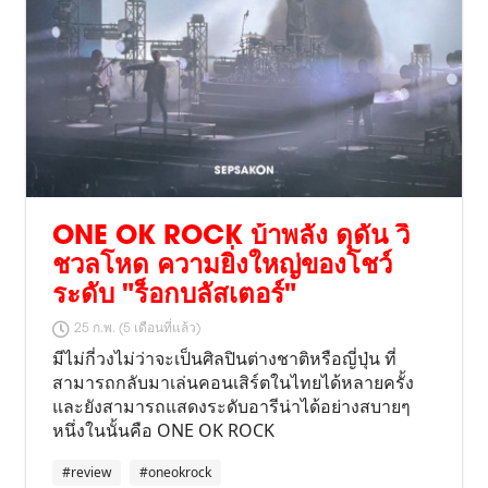
ONE OK ROCK บ้าพลัง ดุดัน วิ
ชวลโหด ความยิ่งใหญ่ของโชว์
ระดับ "ร็อกบลัสเตอร์"
25 ก.พ. (5 เดือนที่แล้ว)
มีไม่กี่วงไม่ว่าจะเป็นศิลปินต่างชาติหรือญี่ปุ่น ที่
สามารถกลับมาเล่นคอนเสิร์ตในไทยได้หลายครั้ง
และยังสามารถแสดงระดับอารีน่าได้อย่างสบายๆ
หนึ่งในนั้นคือ ONE OK ROCK
#review
#oneokrock