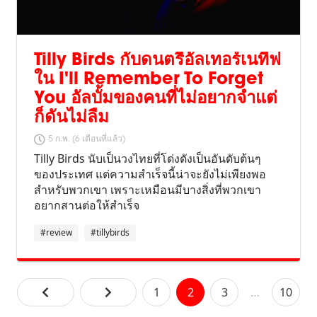
Tilly Birds กับดนตรีอัลเทอร์เนทีฟ
ใน I'll Remember To Forget
You อัลบั้มของคนที่ไม่อยากจำแต่
ก็ดันไม่ลืม
5 ก.พ. (6 เดือนที่แล้ว)
Tilly Birds นับเป็นวงไทยที่โด่งดังเป็นอันดับต้นๆ
ของประเทศ แต่ความสำเร็จนี้น่าจะยังไม่เพียงพอ
สำหรับพวกเขา เพราะเหมือนมีบางสิ่งที่พวกเขา
อยากสานต่อให้สำเร็จ
#review
#tillybirds
1
2
3
…
10