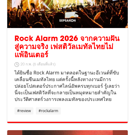
Rock Alarm 2026 จากความฝัน
สู่ความจริง เฟสติวัลเมทัลไทยไม่
แพ้อินเตอร์
20 ก.พ. (6 เดือนที่แล้ว)
ได้ยินชื่อ Rock Alarm มาตลอดในฐานะอีเวนต์ที่ขับ
เคลื่อนซีนเมทัลไทย แต่ครั้งนี้หลังทางงานมีการ
ปล่อยโปสเตอร์ประกาศไลน์อัพครบทุกเบอร์ รู้เลยว่า
นี่จะเป็นเฟสติวัลที่จะกลายเป็นหมุดหมายสำคัญใน
ประวัติศาสตร์วงการเพลงเมทัลของประเทศไทย
#review
#rockalarm