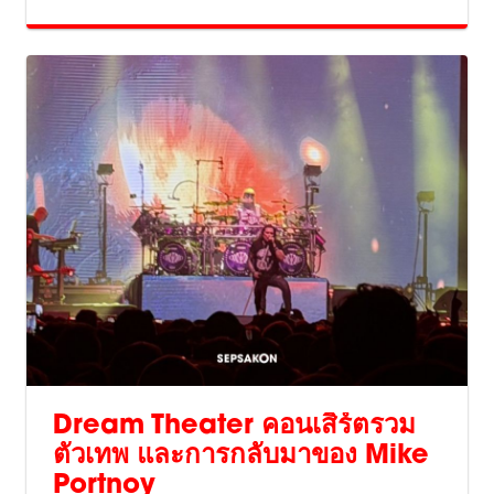
Dream Theater คอนเสิร์ตรวม
ตัวเทพ และการกลับมาของ Mike
Portnoy