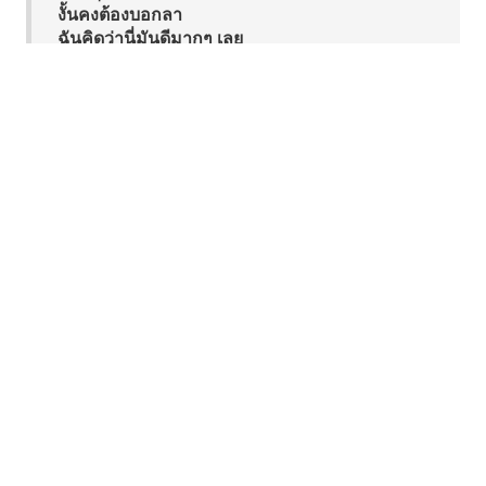
งั้นคงต้องบอกลา
ฉันคิดว่านี่มันดีมากๆ เลย
และฉันรู้สึกขอบคุณสำหรับวิธีที่เธออวยพรให้ชีวิต
ฉัน
ที่รัก ฉันคง
Coming back coming back
Coming back
And I'm never
Coming back coming back
Coming back I'm gone forever
Take anything from me
No I don't even care
Cause I'm thankful for the way you blessed
my life
ไม่หวนคืนกลับมา กลับมา
กลับมา
และฉันจะไม่
ไม่หวนคืนกลับมา กลับมา
ไม่หวนคืนกลับมา ฉันจะจากไปตลอดกาล