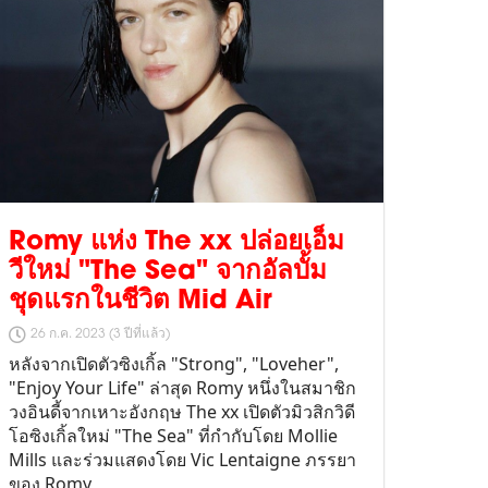
Romy แห่ง The xx ปล่อยเอ็ม
วีใหม่ "The Sea" จากอัลบั้ม
ชุดแรกในชีวิต Mid Air
26 ก.ค. 2023 (3 ปีที่แล้ว)
หลังจากเปิดตัวซิงเกิ้ล "Strong", "Loveher",
"Enjoy Your Life" ล่าสุด Romy หนึ่งในสมาชิก
วงอินดี้จากเหาะอังกฤษ The xx เปิดตัวมิวสิกวิดี
โอซิงเกิ้ลใหม่ "The Sea" ที่กำกับโดย Mollie
Mills และร่วมแสดงโดย Vic Lentaigne ภรรยา
ของ Romy