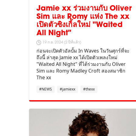
Jamie xx ร่วมงานกับ Oliver
Sim และ Romy แห่ง The xx
เปิดตัวซิงเกิ้ลใหม่ "Waited
All Night"
19 ก.ย. 2024 (2 ปีที่แล้ว)
ก่อนจะเปิดตัวอัลบั้ม In Waves ในวันศุกร์ที่จะ
ถึงนี้ ล่าสุด Jamie xx ได้เปิดตัวเพลงใหม่
"Waited All Night" ที่ได้ร่วมงานกับ Oliver
Sim และ Romy Madley Croft สองสมาชิก
The xx
#NEWS
#jamiexx
#thexx