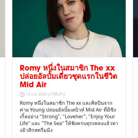
Romy หนึ่งในสมาชิก The xx
ปล่อยอัลบั้มเดี่ยวชุดแรกในชีวิต
Mid Air
13 ก.ย. 2023 (3 ปีที่แล้ว)
Romy หนึ่งในสมาชิก The xx และศิลปินจาก
ค่าย Young ปล่อยอัลบั้มเดบิวท์ Mid Air ที่มีซิง
เกิ้ลอย่าง "Strong", "Loveher", "Enjoy Your
Life" และ "The Sea" ให้ฟังครบทุกเพลงแล้วทา
งมิวสิกสตรีมมิง