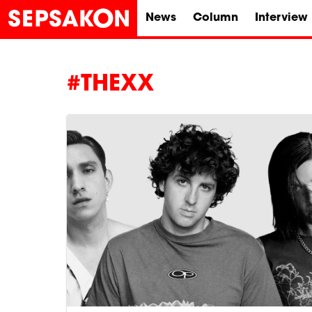
News
Column
Interview
#THEXX