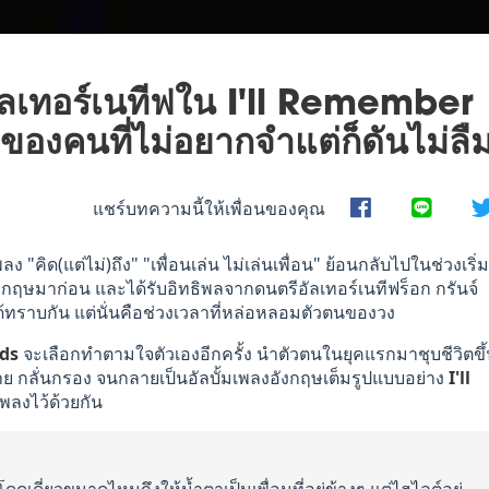
อัลเทอร์เนทีฟใน I'll Remember
มของคนที่ไม่อยากจำแต่ก็ดันไม่ลื
แชร์บทความนี้ให้เพื่อนของคุณ
ลง "คิด(แต่ไม่)ถึง" "เพื่อนเล่น ไม่เล่นเพื่อน" ย้อนกลับไปในช่วงเริ่ม
กฤษมาก่อน และได้รับอิทธิพลจากดนตรีอัลเทอร์เนทีฟร็อก กรันจ์
ด้ทราบกัน แต่นั่นคือช่วงเวลาที่หล่อหลอมตัวตนของวง
rds
จะเลือกทำตามใจตัวเองอีกครั้ง นำตัวตนในยุคแรกมาชุบชีวิตขึ
 กลั่นกรอง จนกลายเป็นอัลบั้มเพลงอังกฤษเต็มรูปแบบอย่าง
I'll
พลงไว้ด้วยกัน
โดดเดี่ยวขนาดไหนถึงให้น้ำตาเป็นเพื่อนที่อยู่ข้างๆ แต่ไฮไลต์อยู่