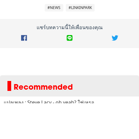
#NEWS
#LINKINPARK
แชร์บทความนี้ให้เพื่อนของคุณ
Recommended
แปลเพลง : Steve Lacy - oh yeah? ใช่เหรอ
The Rolling Stones ทริบิวต์ Amy Winehouse ด้วยซิงเกิล
“You Know I'm No Good
แปลเพลง : Malcolm Todd - Difficult Love รักนี่ช่างยากเย็น