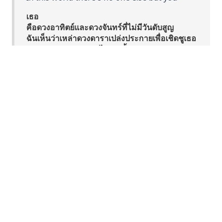
เธอ
คือดวงอาทิตย์และดวงจันทร์ที่ไม่มีวันดับสูญ
ฉันเห็นว่าเหล่าดวงดาราเปล่งประกายเพื่อเชิดชูเธอ
ส่องแสงสว่างกว่าแสงไหนๆ ทั้งหมด
ฉันเห็น ฉันเห็นในแววตาของเธอ
ทุกสิ่งที่เธอปรารถนาอยู่ในตัวเธอแล้ว
และทุกสิ่งที่เธอเฝ้ารอคอย
ก็อยู่ในตัวเธอเหมือนกัน
ขออย่าได้ลืมเรื่องนี้เด็ดขาด
โลกใบนี้ไม่มีใครอื่นนอกจากเพียงเธอ
Ain't nobody but you
Inside you...
ไม่ใช่ใครที่ไหนนอกจากตัวเธอ
ที่อยู่ภายในเธอเอง
You
Are the infinite sun and the moon
I can see all the stars honor you