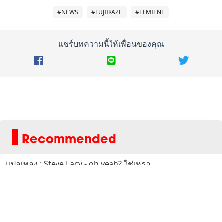
#NEWS
#FUJIIKAZE
#ELMIENE
แชร์บทความนี้ให้เพื่อนของคุณ
Recommended
แปลเพลง : Steve Lacy - oh yeah? ใช่เหรอ
The Rolling Stones ทริบิวต์ Amy Winehouse ด้วยซิงเกิล
“You Know I'm No Good
แปลเพลง : Malcolm Todd - Difficult Love รักนี่ช่างยากเย็น